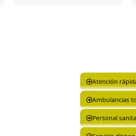
lancia
Atención rápid
Ambulancias t
ancia
, nuestro
darte.
Personal sanita
rmación,
ra traslados