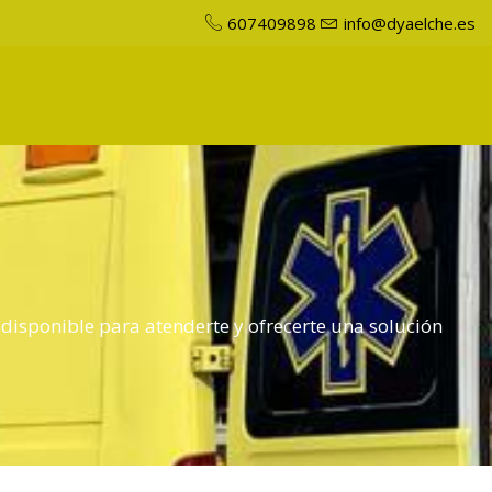
607409898
info@dyaelche.es
 disponible para atenderte y ofrecerte una solución