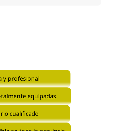
a y profesional
otalmente equipadas
rio cualificado