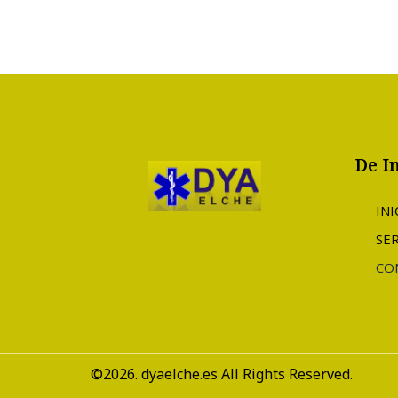
sanitarios o cobertura de evento
De I
INI
SER
CO
©2026. dyaelche.es All Rights Reserved.