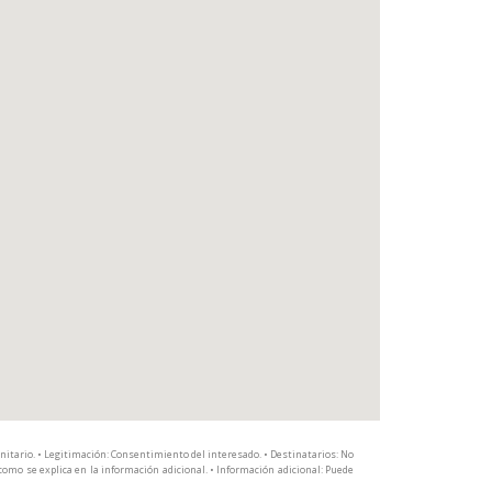
anitario. • Legitimación: Consentimiento del interesado. • Destinatarios: No
, como se explica en la información adicional. • Información adicional: Puede