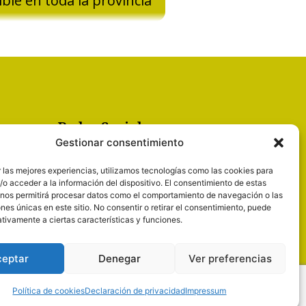
ible en toda la provincia
Redes Sociales
Gestionar consentimiento
F
I
a
n
 las mejores experiencias, utilizamos tecnologías como las cookies para
c
s
o acceder a la información del dispositivo. El consentimiento de estas
e
t
 nos permitirá procesar datos como el comportamiento de navegación o las
b
a
ones únicas en este sitio. No consentir o retirar el consentimiento, puede
o
g
tivamente a ciertas características y funciones.
o
r
k
a
m
ceptar
Denegar
Ver preferencias
as de Cookies
Aviso Legal
Política de cookies
Declaración de privacidad
Impressum