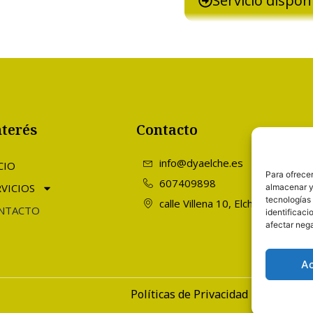
s.
Servicio dispon
nterés
Contacto
info@dyaelche.es
CIO
Para ofrecer
607409898
VICIOS
almacenar y/
tecnologías
calle Villena 10, Elche Alicante
NTACTO
identificaci
afectar nega
A
Políticas de Privacidad
Polític